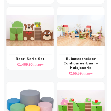
prijs
prijs
Beer-Serie Set
Ruimtescheider
Configureerbaar -
Normale
€1.469,90
incl. BTW
Huisjeserie
prijs
Normale
€155,59
incl. BTW
prijs