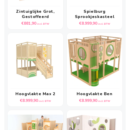
Zintuiglijke Grot,
Spielburg
Gestoffeerd
Sprookjeskasteel
Normale
Normale
€881,90
€8.999,90
incl. BTW
incl. BTW
prijs
prijs
Hoogvlakte Max 2
Hoogvlakte Ben
Normale
Normale
€8.999,90
€8.999,90
incl. BTW
incl. BTW
prijs
prijs