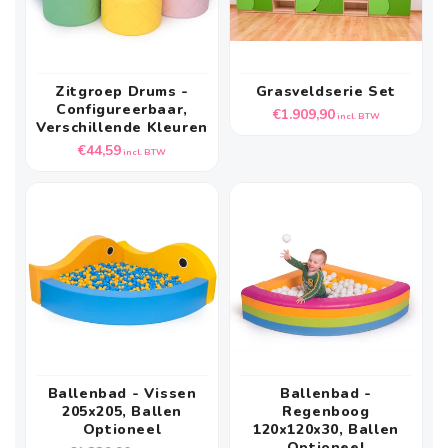
Zitgroep Drums -
Grasveldserie Set
Configureerbaar,
Normale
€1.909,90
incl. BTW
Verschillende Kleuren
prijs
Normale
€44,59
incl. BTW
prijs
Ballenbad - Vissen
Ballenbad -
205x205, Ballen
Regenboog
Optioneel
120x120x30, Ballen
Optioneel