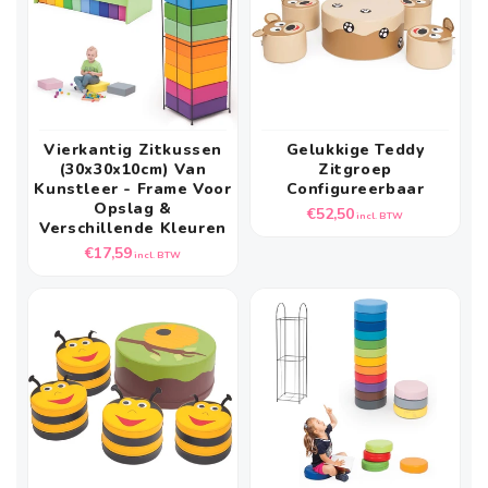
Vierkantig Zitkussen
Gelukkige Teddy
(30x30x10cm) Van
Zitgroep
Kunstleer - Frame Voor
Configureerbaar
Opslag &
Normale
€52,50
incl. BTW
Verschillende Kleuren
prijs
Normale
€17,59
incl. BTW
prijs