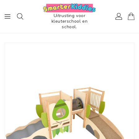
AAR DE
ONTENT
Uitrusting voor
kleuterschool en
school.
RECT NAAR
UCTINFORMATIE