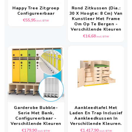
Happy Tree Zitgroep
Rond Zitkussen (dia.:
Configureerbaar
30 X Hoogte: 8 Cm) Van
Kunstleer Met Frame
Normale
€55,95
incl. BTW
Om Op Te Bergen -
prijs
Verschillende Kleuren
Normale
€16,68
incl. BTW
prijs
Garderobe Bubble-
Aankleedtafel Met
Serie Met Bank,
Laden En Trap Inclusief
Configureerbaar -
Aankleedkussen In
Verschillende Kleuren
Verschillende Kleuren.
Normale
Normale
€179,90
€1.417,90
incl. BTW
incl. BTW