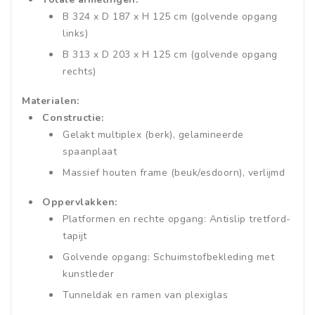
B 324 x D 187 x H 125 cm (golvende opgang
links)
B 313 x D 203 x H 125 cm (golvende opgang
rechts)
Materialen:
Constructie:
Gelakt multiplex (berk), gelamineerde
spaanplaat
Massief houten frame (beuk/esdoorn), verlijmd
Oppervlakken:
Platformen en rechte opgang: Antislip tretford-
tapijt
Golvende opgang: Schuimstofbekleding met
kunstleder
Tunneldak en ramen van plexiglas