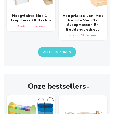
Hoogvlakte Max 1 -
Hoogvlakte Leni Met
Trap Links Of Rechts
Ruimte Voor 12
Slaapmatten En
Normale
€6.499,90
incl. BTW
Beddengoedsets
prijs
Normale
€5.999,90
incl. BTW
prijs
ALLES BEKIJKEN
Onze bestsellers