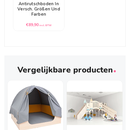
Antirutschboden In
Versch. Größen Und
Farben
Normale
€89,90
incl. BTW
prijs
Vergelijkbare producten