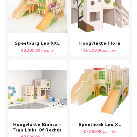
Speelburg Leo XXL
Hoogvlakte Flora
Normale
Normale
€8.399,90
€8.399,90
incl. BTW
incl. BTW
prijs
prijs
Hoogvlakte Bianca -
Speelhoek Leo XL
Trap Links Of Rechts
Normale
€7.399,90
incl. BTW
Normale