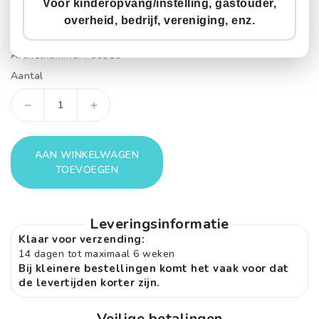
Speelhoek Flora
Voor kinderopvang/instelling, gastouder,
overheid, bedrijf, vereniging, enz.
Normale
€4.299,90
incl. BTW
prijs
Artikelnummer :
99386
Aantal
Aantal
Aantal
verlagen
verhogen
voor
voor
AAN WINKELWAGEN
Speelhoek
Speelhoek
TOEVOEGEN
Flora
Flora
Leveringsinformatie
Klaar voor verzending:
14 dagen tot maximaal 6 weken
Bij kleinere bestellingen komt het vaak voor dat
de levertijden korter zijn.
Veilige betalingen