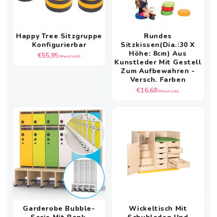
Happy Tree Sitzgruppe
Rundes
Konfigurierbar
Sitzkissen(Dia.:30 X
Höhe: 8cm) Aus
Normaler
€55,95
Mwst inkl.
Kunstleder Mit Gestell
Preis
Zum Aufbewahren -
Versch. Farben
Normaler
€16,68
Mwst inkl.
Preis
Garderobe Bubble-
Wickeltisch Mit