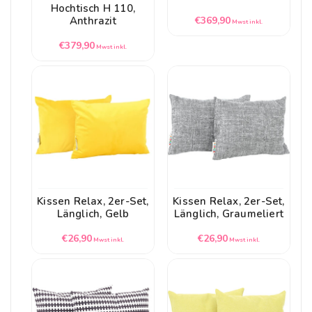
Hochtisch H 110,
Normaler
Anthrazit
€369,90
Mwst inkl.
Preis
Normaler
€379,90
Mwst inkl.
Preis
Kissen Relax, 2er-Set,
Kissen Relax, 2er-Set,
Länglich, Gelb
Länglich, Graumeliert
Normaler
Normaler
€26,90
€26,90
Mwst inkl.
Mwst inkl.
Preis
Preis