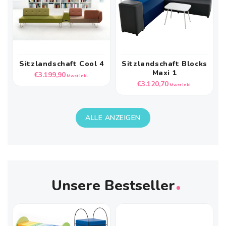
Sitzlandschaft Cool 4
Sitzlandschaft Blocks
Maxi 1
Normaler
€3.199,90
Mwst inkl.
Normaler
€3.120,70
Preis
Mwst inkl.
Preis
ALLE ANZEIGEN
Unsere Bestseller