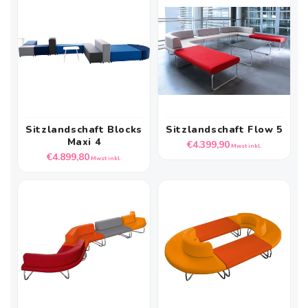
Sitzlandschaft Blocks
Sitzlandschaft Flow 5
Maxi 4
Normaler
€4.399,90
Mwst inkl.
Normaler
€4.899,80
Preis
Mwst inkl.
Preis