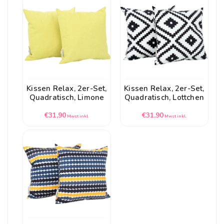
Kissen Relax, 2er-Set,
Kissen Relax, 2er-Set,
Quadratisch, Limone
Quadratisch, Lottchen
Normaler
Normaler
€31,90
€31,90
Mwst inkl.
Mwst inkl.
Preis
Preis