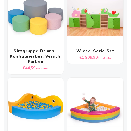
Sitzgruppe Drums -
Wiese-Serie Set
Konfigurierbar, Versch.
Normaler
€1.909,90
Mwst inkl.
Farben
Preis
Normaler
€44,59
Mwst inkl.
Preis