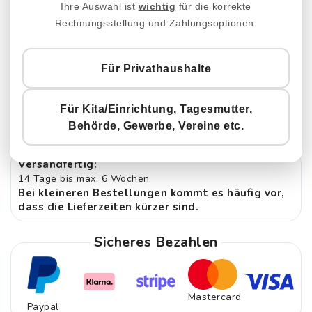
Anzahl
Ihre Auswahl ist
wichtig
für die korrekte
Rechnungsstellung und Zahlungsoptionen.
Verringere
Erhöhe
die
die
Für Privathaushalte
Menge
Menge
IN DEN WARENKORB
für
für
LEGEN
Für Kita/Einrichtung, Tagesmutter,
Sitzlandschaft
Sitzlandschaft
Behörde, Gewerbe, Vereine etc.
Flow
Flow
Informationen zur Lieferung
5
5
Versandfertig:
14 Tage bis max. 6 Wochen
Bei kleineren Bestellungen kommt es häufig vor,
dass die Lieferzeiten kürzer sind.
Sicheres Bezahlen
Mastercard
Paypal