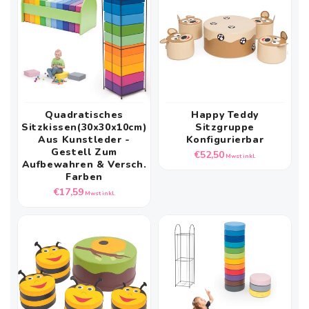
Quadratisches
Happy Teddy
Sitzkissen(30x30x10cm)
Sitzgruppe
Aus Kunstleder -
Konfigurierbar
Gestell Zum
Normaler
€52,50
Mwst inkl.
Aufbewahren & Versch.
Preis
Farben
Normaler
€17,59
Mwst inkl.
Preis