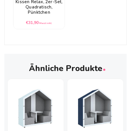
Kissen Relax, 2er-Set,
Quadratisch,
Pünktchen
Normaler
€31,90
Mwst inkl.
Preis
Ähnliche Produkte