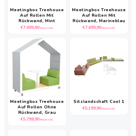
Meetingbox Treehouse
Meetingbox Treehouse
Auf Rollen Mit
Auf Rollen Mit
Rückwand, Mint
Rückwand, Marineblau
Normaler
Normaler
€7.499,90
€7.499,90
Mwst inkl.
Mwst inkl.
Preis
Preis
Meetingbox Treehouse
Sitzlandschaft Cool 1
Auf Rollen Ohne
Normaler
€5.199,90
Mwst inkl.
Rückwand, Grau
Preis
Normaler
€5.799,90
Mwst inkl.
Preis