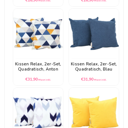
€26,90
€26,90
Mwst inkl.
Mwst inkl.
Preis
Preis
Kissen Relax, 2er-Set,
Kissen Relax, 2er-Set,
Quadratisch, Anton
Quadratisch, Blau
Normaler
Normaler
€31,90
€31,90
Mwst inkl.
Mwst inkl.
Preis
Preis