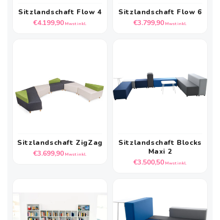
Sitzlandschaft Flow 4
Sitzlandschaft Flow 6
Normaler
Normaler
€4.199,90
€3.799,90
Mwst inkl.
Mwst inkl.
Preis
Preis
Sitzlandschaft ZigZag
Sitzlandschaft Blocks
Maxi 2
Normaler
€3.699,90
Mwst inkl.
Normaler
€3.500,50
Preis
Mwst inkl.
Preis