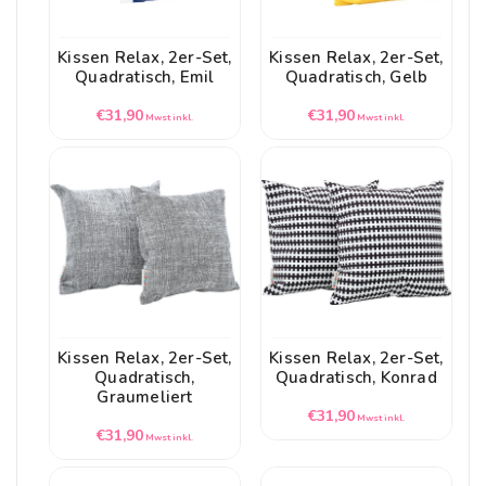
Kissen Relax, 2er-Set,
Kissen Relax, 2er-Set,
Quadratisch, Emil
Quadratisch, Gelb
Normaler
Normaler
€31,90
€31,90
Mwst inkl.
Mwst inkl.
Preis
Preis
Kissen Relax, 2er-Set,
Kissen Relax, 2er-Set,
Quadratisch,
Quadratisch, Konrad
Graumeliert
Normaler
€31,90
Mwst inkl.
Normaler
€31,90
Preis
Mwst inkl.
Preis