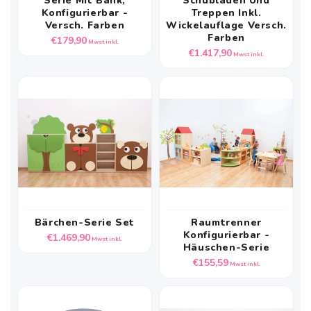
Serie Mit Bank,
Schubladen Und
Konfigurierbar -
Treppen Inkl.
Versch. Farben
Wickelauflage Versch.
Farben
Normaler
€179,90
Mwst inkl.
Normaler
€1.417,90
Preis
Mwst inkl.
Preis
Bärchen-Serie Set
Raumtrenner
Konfigurierbar -
Normaler
€1.469,90
Mwst inkl.
Häuschen-Serie
Preis
Normaler
€155,59
Mwst inkl.
Preis