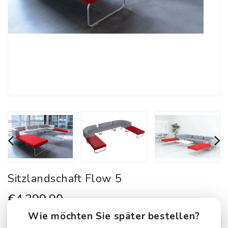
Sitzlandschaft Flow 5
Normaler
€4.399,90
Mwst inkl.
Preis
Wie möchten Sie später bestellen?
Artikelnummer :
834091