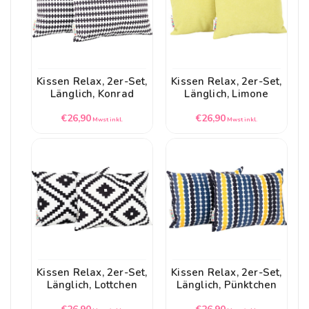
Kissen Relax, 2er-Set,
Kissen Relax, 2er-Set,
Länglich, Konrad
Länglich, Limone
Normaler
Normaler
€26,90
€26,90
Mwst inkl.
Mwst inkl.
Preis
Preis
Kissen Relax, 2er-Set,
Kissen Relax, 2er-Set,
Länglich, Lottchen
Länglich, Pünktchen
Normaler
Normaler