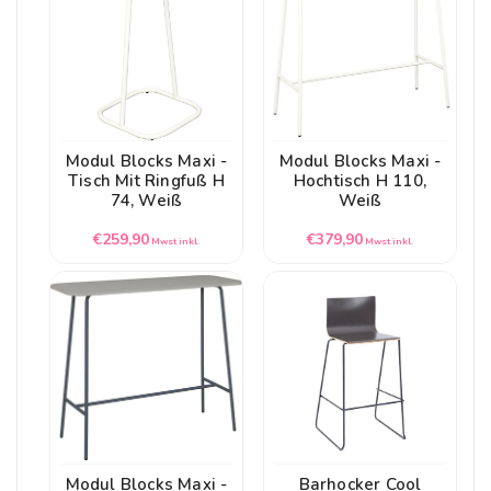
Modul Blocks Maxi -
Modul Blocks Maxi -
Tisch Mit Ringfuß H
Hochtisch H 110,
74, Weiß
Weiß
Normaler
Normaler
€259,90
€379,90
Mwst inkl.
Mwst inkl.
Preis
Preis
Modul Blocks Maxi -
Barhocker Cool