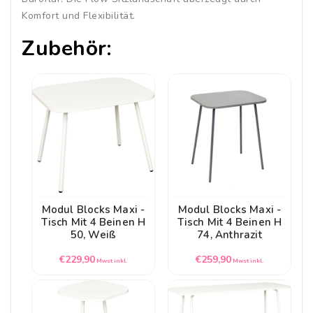
Komfort und Flexibilität.
Zubehör:
Modul Blocks Maxi -
Modul Blocks Maxi -
Tisch Mit 4 Beinen H
Tisch Mit 4 Beinen H
50, Weiß
74, Anthrazit
Normaler
Normaler
€229,90
€259,90
Mwst inkl.
Mwst inkl.
Preis
Preis