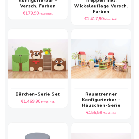
Konfigurierbar -
Treppen Inkl.
Versch. Farben
Wickelauflage Versch.
Farben
Normaler
€179,90
Mwst inkl.
Normaler
€1.417,90
Preis
Mwst inkl.
Preis
Bärchen-Serie Set
Raumtrenner
Konfigurierbar -
Normaler
€1.469,90
Mwst inkl.
Häuschen-Serie
Preis
Normaler
€155,59
Mwst inkl.
Preis