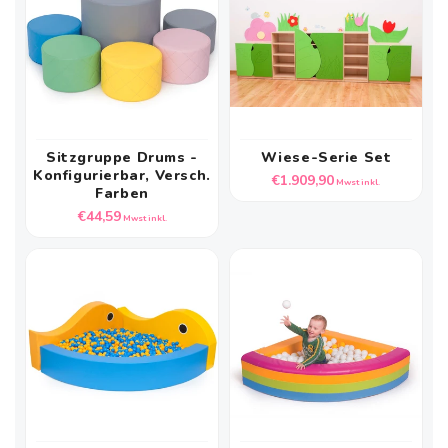
Sitzgruppe Drums -
Wiese-Serie Set
Konfigurierbar, Versch.
Normaler
€1.909,90
Mwst inkl.
Farben
Preis
Normaler
€44,59
Mwst inkl.
Preis