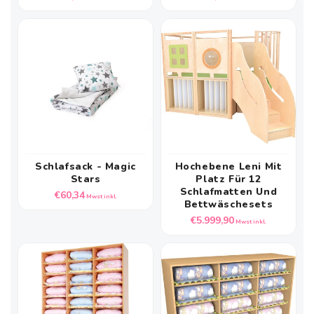
Preis
Preis
Schlafsack - Magic
Hochebene Leni Mit
Stars
Platz Für 12
Schlafmatten Und
Normaler
€60,34
Mwst inkl.
Bettwäschesets
Preis
Normaler
€5.999,90
Mwst inkl.
Preis