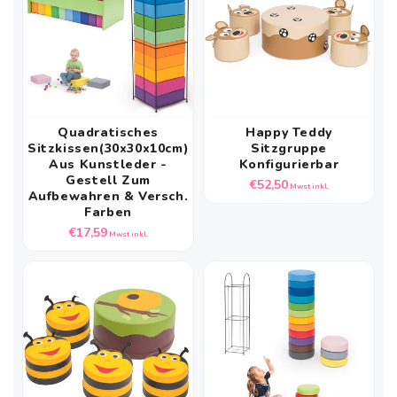
Quadratisches
Happy Teddy
Sitzkissen(30x30x10cm)
Sitzgruppe
Aus Kunstleder -
Konfigurierbar
Gestell Zum
Normaler
€52,50
Mwst inkl.
Aufbewahren & Versch.
Preis
Farben
Normaler
€17,59
Mwst inkl.
Preis