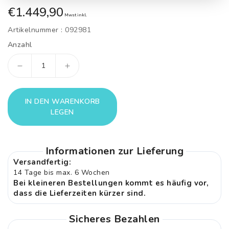
Normaler
€1.449,90
Mwst inkl.
Preis
Artikelnummer :
092981
Anzahl
Verringere
Erhöhe
die
die
Menge
Menge
IN DEN WARENKORB
für
für
LEGEN
Etagen-
Etagen-
Gitterbett
Gitterbett
Informationen zur Lieferung
Versandfertig:
14 Tage bis max. 6 Wochen
Bei kleineren Bestellungen kommt es häufig vor,
dass die Lieferzeiten kürzer sind.
Sicheres Bezahlen