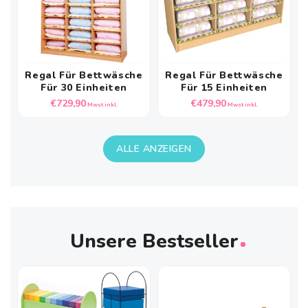
Regal Für Bettwäsche
Regal Für Bettwäsche
Für 30 Einheiten
Für 15 Einheiten
Normaler
Normaler
€729,90
€479,90
Mwst inkl.
Mwst inkl.
Preis
Preis
ALLE ANZEIGEN
Unsere Bestseller