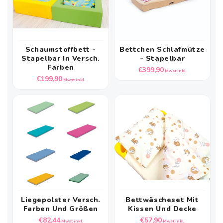
Schaumstoffbett -
Bettchen Schlafmütze
Stapelbar In Versch.
- Stapelbar
Farben
Normaler
€399,90
Mwst inkl.
Normaler
€199,90
Preis
Mwst inkl.
Preis
Liegepolster Versch.
Bettwäscheset Mit
Farben Und Größen
Kissen Und Decke
Normaler
Normaler
€82,44
€57,90
Mwst inkl.
Mwst inkl.