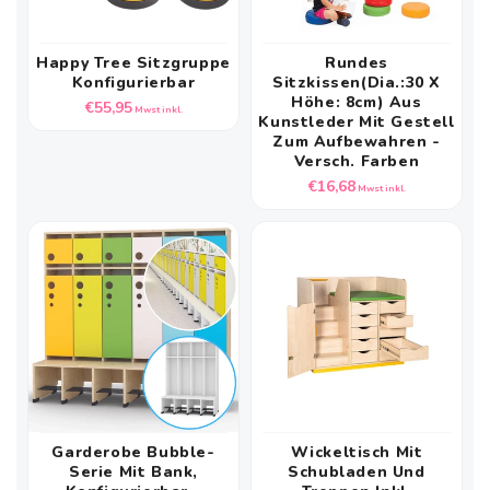
Happy Tree Sitzgruppe
Rundes
Konfigurierbar
Sitzkissen(Dia.:30 X
Höhe: 8cm) Aus
Normaler
€55,95
Mwst inkl.
Kunstleder Mit Gestell
Preis
Zum Aufbewahren -
Versch. Farben
Normaler
€16,68
Mwst inkl.
Preis
Garderobe Bubble-
Wickeltisch Mit
Serie Mit Bank,
Schubladen Und