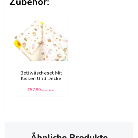
Zubehör:
Bettwäscheset Mit
Kissen Und Decke
Normaler
€57,90
Mwst inkl.
Preis
Ähnliche Produkte