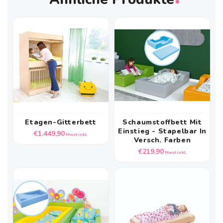
Etagen-Gitterbett
Schaumstoffbett Mit
Einstieg - Stapelbar In
Normaler
€1.449,90
Mwst inkl.
Versch. Farben
Preis
Normaler
€219,90
Mwst inkl.
Preis