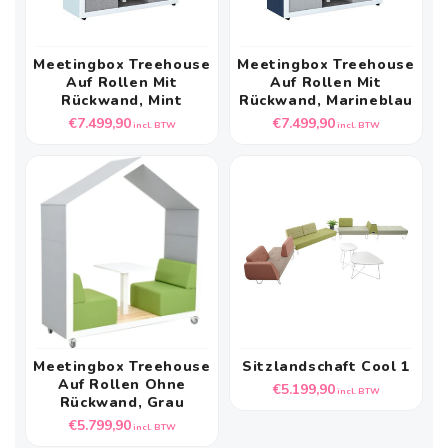
Meetingbox Treehouse
Meetingbox Treehouse
Auf Rollen Mit
Auf Rollen Mit
Rückwand, Mint
Rückwand, Marineblau
Normale
Normale
€7.499,90
€7.499,90
incl. BTW
incl. BTW
prijs
prijs
Meetingbox Treehouse
Sitzlandschaft Cool 1
Auf Rollen Ohne
Normale
€5.199,90
incl. BTW
Rückwand, Grau
prijs
Normale
€5.799,90
incl. BTW