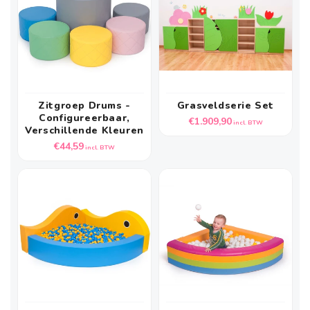
Zitgroep Drums -
Grasveldserie Set
Configureerbaar,
Normale
€1.909,90
incl. BTW
Verschillende Kleuren
prijs
Normale
€44,59
incl. BTW
prijs