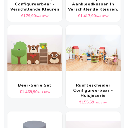
Configureerbaar -
Aankleedkussen In
Verschillende Kleuren
Verschillende Kleuren.
Normale
Normale
€179,90
€1.417,90
incl. BTW
incl. BTW
prijs
prijs
Beer-Serie Set
Ruimtescheider
Configureerbaar -
Normale
€1.469,90
incl. BTW
Huisjeserie
prijs
Normale
€155,59
incl. BTW
prijs