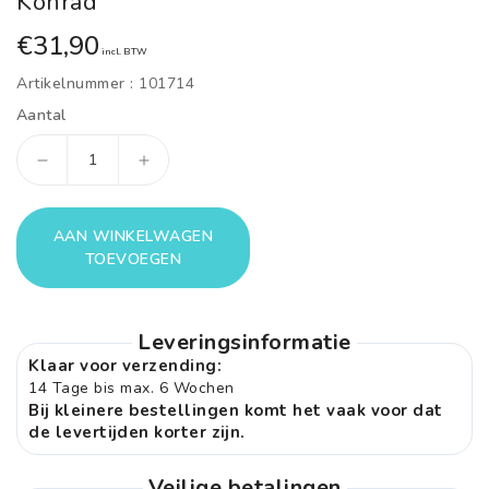
Konrad
Normale
€31,90
incl. BTW
prijs
Artikelnummer :
101714
Aantal
Aantal
Aantal
verlagen
verhogen
voor
voor
AAN WINKELWAGEN
Kissen
Kissen
TOEVOEGEN
Relax,
Relax,
2er-
2er-
Leveringsinformatie
Set,
Set,
Klaar voor verzending:
quadratisch,
quadratisch,
14 Tage bis max. 6 Wochen
Konrad
Konrad
Bij kleinere bestellingen komt het vaak voor dat
de levertijden korter zijn.
Veilige betalingen