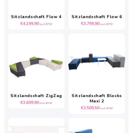
Sitzlandschaft Flow 4
Sitzlandschaft Flow 6
Normale
Normale
€4.199,90
€3.799,90
incl. BTW
incl. BTW
prijs
prijs
Sitzlandschaft ZigZag
Sitzlandschaft Blocks
Maxi 2
Normale
€3.699,90
incl. BTW
Normale
€3.500,50
prijs
incl. BTW
prijs