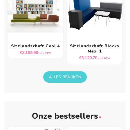
Sitzlandschaft Cool 4
Sitzlandschaft Blocks
Maxi 1
Normale
€3.199,90
incl. BTW
Normale
€3.120,70
prijs
incl. BTW
prijs
ALLES BEKIJKEN
Onze bestsellers