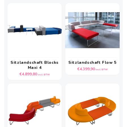
prijs
Sitzlandschaft Blocks
Sitzlandschaft Flow 5
Maxi 4
Normale
€4.399,90
incl. BTW
Normale
€4.899,80
prijs
incl. BTW
prijs