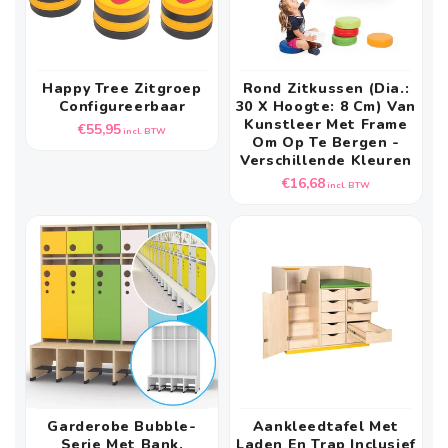
Happy Tree Zitgroep
Rond Zitkussen (dia.:
Configureerbaar
30 X Hoogte: 8 Cm) Van
Kunstleer Met Frame
Normale
€55,95
incl. BTW
Om Op Te Bergen -
prijs
Verschillende Kleuren
Normale
€16,68
incl. BTW
prijs
Garderobe Bubble-
Aankleedtafel Met
Serie Met Bank,
Laden En Trap Inclusief