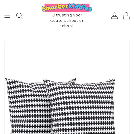
AAR DE
ONTENT
Uitrusting voor
kleuterschool en
school.
RECT NAAR
UCTINFORMATIE