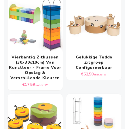
Vierkantig Zitkussen
Gelukkige Teddy
(30x30x10cm) Van
Zitgroep
Kunstleer - Frame Voor
Configureerbaar
Opslag &
Normale
€52,50
incl. BTW
Verschillende Kleuren
prijs
Normale
€17,59
incl. BTW
prijs