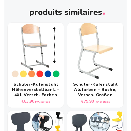
produits similaires
Schüler-Kufenstuhl
Schüler-Kufenstuhl
Höhenverstellbar L -
Alufarben - Buche,
4XL Versch. Farben
Versch. Größen
Prix
Prix
€83,90
€79,90
TVA incluse
TVA incluse
habituel
habituel