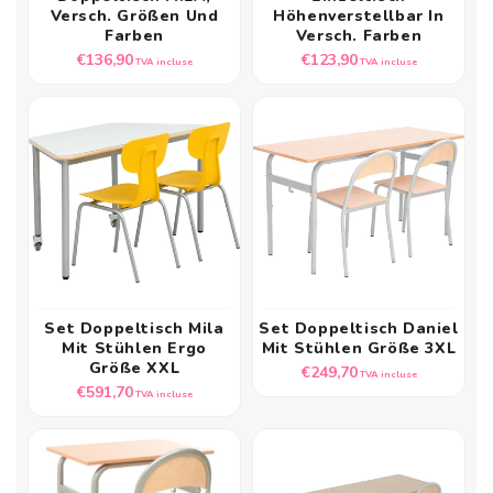
Versch. Größen Und
Höhenverstellbar In
Farben
Versch. Farben
Prix
Prix
€136,90
€123,90
TVA incluse
TVA incluse
habituel
habituel
Set Doppeltisch Mila
Set Doppeltisch Daniel
Mit Stühlen Ergo
Mit Stühlen Größe 3XL
Größe XXL
Prix
€249,70
TVA incluse
Prix
€591,70
habituel
TVA incluse
habituel