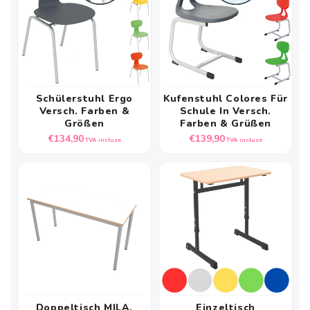
Schülerstuhl Ergo
Kufenstuhl Colores Für
Versch. Farben &
Schule In Versch.
Größen
Farben & Grüßen
Prix
Prix
€134,90
€139,90
TVA incluse
TVA incluse
habituel
habituel
Doppeltisch MILA,
Einzeltisch