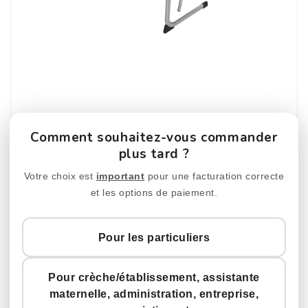
Comment souhaitez-vous commander
plus tard ?
Votre choix est
important
pour une facturation correcte
et les options de paiement.
Set Doppeltisch IN-C Mit Stühlen
Pour les particuliers
Größe 3XL
Prix
€341,70
Pour crèche/établissement, assistante
TVA incluse
habituel
maternelle, administration, entreprise,
numéro d'article :
ZEST6102