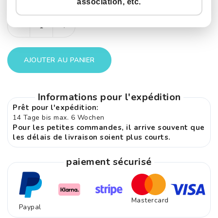
association, etc.
Quantité
Réduire
Augmenter
la
la
quantité
quantité
AJOUTER AU PANIER
de
de
Set
Set
Informations pour l'expédition
Doppeltisch
Doppeltisch
Prêt pour l'expédition:
IN-
IN-
14 Tage bis max. 6 Wochen
C
C
Pour les petites commandes, il arrive souvent que
mit
mit
les délais de livraison soient plus courts.
Stühlen
Stühlen
paiement sécurisé
Größe
Größe
3XL
3XL
Mastercard
Paypal