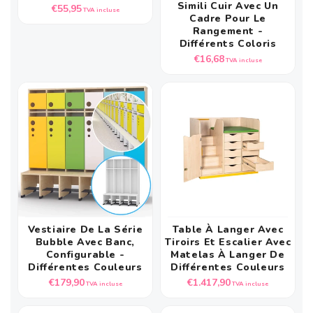
Simili Cuir Avec Un
Prix
€55,95
TVA incluse
Cadre Pour Le
habituel
Rangement -
Différents Coloris
Prix
€16,68
TVA incluse
habituel
Vestiaire De La Série
Table À Langer Avec
Bubble Avec Banc,
Tiroirs Et Escalier Avec
Configurable -
Matelas À Langer De
Différentes Couleurs
Différentes Couleurs
Prix
Prix
€179,90
€1.417,90
TVA incluse
TVA incluse
habituel
habituel