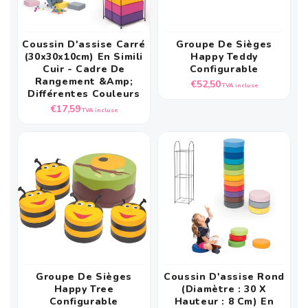
Coussin D'assise Carré
Groupe De Sièges
(30x30x10cm) En Simili
Happy Teddy
Cuir - Cadre De
Configurable
Rangement &amp;
Prix
€52,50
TVA incluse
Différentes Couleurs
habituel
Prix
€17,59
TVA incluse
habituel
Groupe De Sièges
Coussin D'assise Rond
Happy Tree
(diamètre : 30 X
Configurable
Hauteur : 8 Cm) En