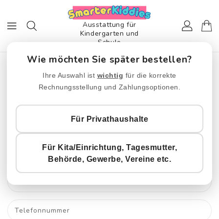
ZUM
INHALT
Ausstattung für
Kindergarten und
Schule
Wie möchten Sie später bestellen?
Kontakt
Ihre Auswahl ist
wichtig
für die korrekte
Rechnungsstellung und Zahlungsoptionen.
Schreiben Sie uns
Für Privathaushalte
Wir melden uns umgehend bei Ihnen!
Für Kita/Einrichtung, Tagesmutter,
Name
Behörde, Gewerbe, Vereine etc.
E-Mail
*
Telefonnummer